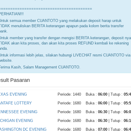
========================================
PERHATIAN!!!
Untuk semua member CUANTOTO yang melakukan deposit harap untuk
TIDAK menuliskan BERITA keterangan apapun pada kolom berita transfer
bank.
Untuk member yang transfer dengan mengisi BERITA keterangan, deposit nya
TIDAK akan kita proses, dan akan kita proses REFUND kembali ke rekening
anda.
Untuk informasi lebih jelas, silakan hubungi LIVECHAT resmi CUANTOTO via
website.
Terima Kasih, Salam Management CUANTOTO.
sult Pasaran
EXAS EVENING
Periode: 1440
Buka :
06:00
| Tutup :
05:
ANTAFE LOTTERY
Periode: 1680
Buka :
06:00
| Tutup :
05:
ENNESSEE EVENING
Periode: 1680
Buka :
06:30
| Tutup :
06:
ICHIGAN EVENING
Periode: 1680
Buka :
06:30
| Tutup :
06:
ASHINGTON DC EVENING
Periode: 1680
Buka :
07:00
| Tutup :
06: