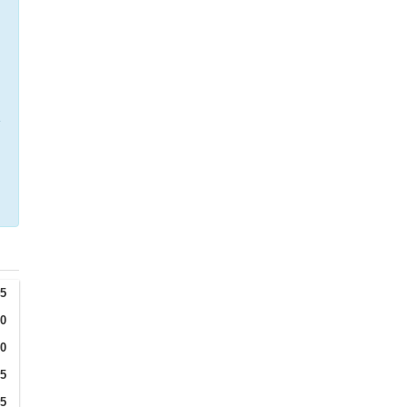
45
50
00
15
45