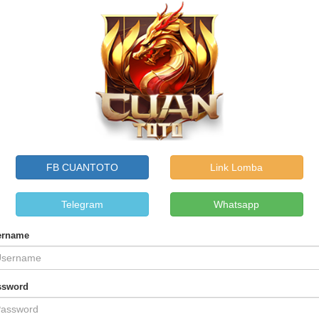
FB CUANTOTO
Link Lomba
Telegram
Whatsapp
ername
ssword