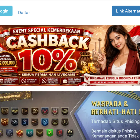
Link Alternat
Daftar