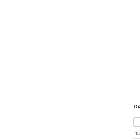
D
←
Ta