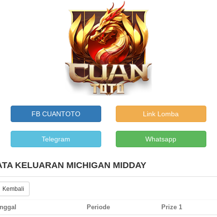
FB CUANTOTO
Link Lomba
Telegram
Whatsapp
ATA KELUARAN MICHIGAN MIDDAY
 Kembali
nggal
Periode
Prize 1