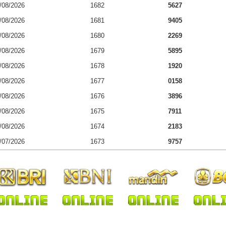
/08/2026
1682
5627
/08/2026
1681
9405
/08/2026
1680
2269
/08/2026
1679
5895
/08/2026
1678
1920
/08/2026
1677
0158
/08/2026
1676
3896
/08/2026
1675
7911
/08/2026
1674
2183
/07/2026
1673
9757